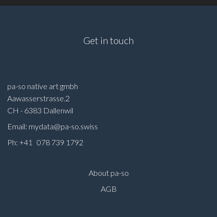
Get in touch
pa-so native art gmbh
Aawasserstrasse.2
CH - 6383 Dallenwil
Email: mydata@pa-so.swiss
Ph: +41 078 739 1792
About pa-so
AGB